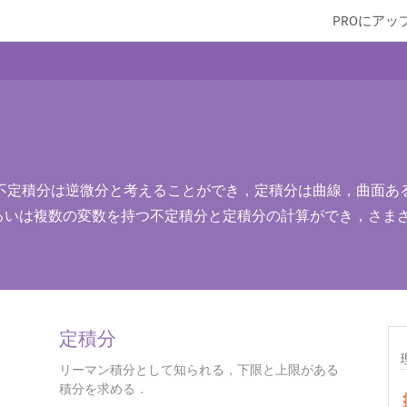
PROにアッ
不定積分は逆微分と考えることができ，定積分は曲線，曲面あ
は，1つあるいは複数の変数を持つ不定積分と定積分の計算ができ，
定積分
リーマン積分として知られる，下限と上限がある
積分を求める．