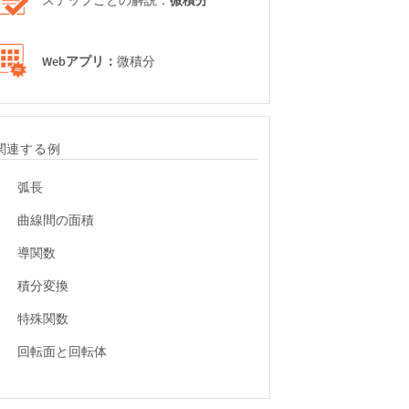
Webアプリ：
微積分
下限 End,Start 第first変数の上限, π , 第first変数の上限 End,Start 被積分関数, Start Power
関連する例
弧長
曲線間の面積
数の下限 End,Start 第first変数の上限, ∞ , 第first変数の上限 End,Start 被積分関数, Start E
導関数
積分変換
特殊関数
回転面と回転体