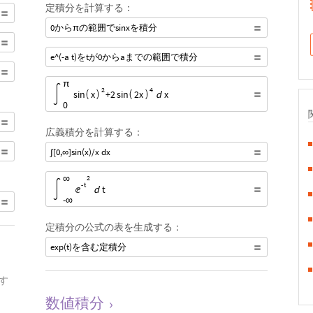
定積分を計算する：
0からπの範囲でsinxを積分
e^(-a t)をtが0からaまでの範囲で積分
Start Definite Integral, Start 第first変数の下限, 0 , 第first変数の
π
2
4
sin
x
+
2
sin
2
x
d
x
0
広義積分を計算する：
∫[0,∞]sin(x)/x dx
Start Definite Integral, Start 第first変数の下限, -∞ , 第first変
∞
2
-
t
ⅇ
d
t
-
∞
定積分の公式の表を生成する：
exp(t)を含む定積分
す
数値積分
›