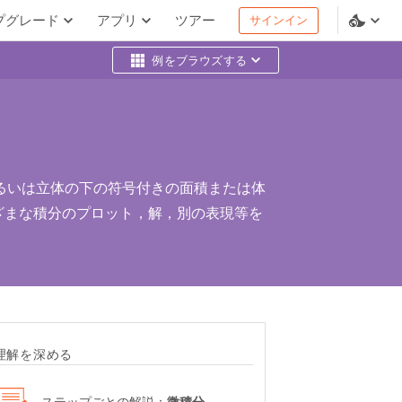
プグレード
アプリ
ツアー
サインイン
例をブラウズする
るいは立体の下の符号付きの面積または体
さまざまな積分のプロット，解，別の表現等を
理解を深める
ステップごとの解説：
微積分