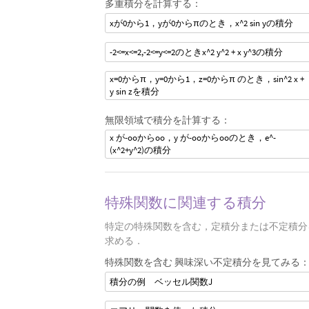
多重積分を計算する：
xが0から1，yが0からπのとき，x^2 sin yの積分
-2<=x<=2,-2<=y<=2のときx^2 y^2 + x y^3の積分
x=0からπ，y=0から1，z=0からπ のとき，sin^2 x +
y sin zを積分
無限領域で積分を計算する：
x が-ooからoo，y が-ooからooのとき，e^-
(x^2+y^2)の積分
特殊関数に関連する積分
特定の特殊関数を含む，定積分または不定積分
求める．
特殊関数を含む 興味深い不定積分を見てみる
積分の例 ベッセル関数J