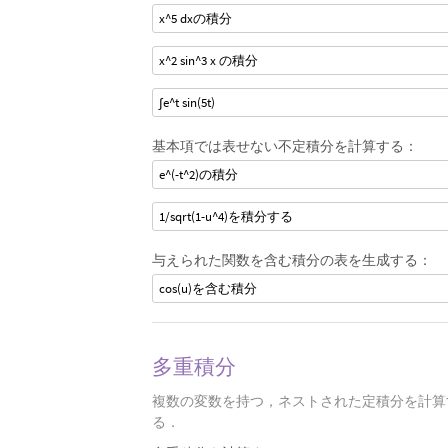
x^5 dxの積分
x^2 sin^3 x の積分
∫e^t sin(5t)
基本項では表せない不定積分を計算する：
e^(-t^2)の積分
1/sqrt(1-u^4)を積分する
与えられた関数を含む積分の表を生成する：
cos(u)を含む積分
多重積分
複数の変数を持つ，ネストされた定積分を計算
る．