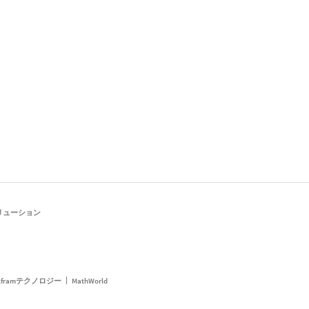
リューション
framテクノロジー
MathWorld