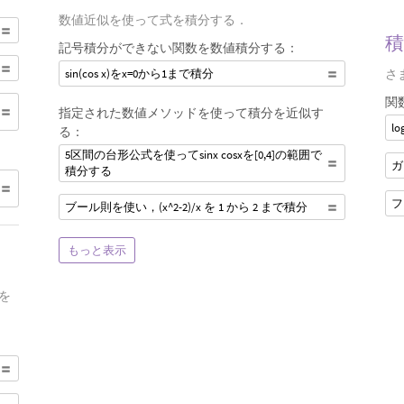
数値近似を使って式を積分する．
積
記号積分ができない関数を数値積分する：
sin(cos x)をx=0から1まで積分
さ
関
指定された数値メソッドを使って積分を近似す
l
る：
5区間の台形公式を使ってsinx cosxを[0,4]の範囲で
ガ
積分する
フ
ブール則を使い，(x^2-2)/x を 1 から 2 まで積分
もっと表示
を
：