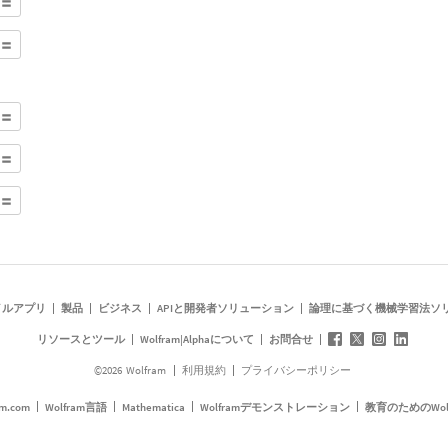
イルアプリ
製品
ビジネス
APIと開発者ソリューション
論理に基づく機械学習法ソ
リソースとツール
Wolfram|Alphaについて
お問合せ
©
2026
Wolfram
利用規約
プライバシーポリシー
am.com
Wolfram言語
Mathematica
Wolframデモンストレーション
教育のためのWol