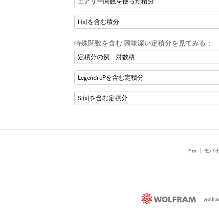
エアリー関数を使った積分
li(x)を含む積分
特殊関数を含む 興味深い定積分を見てみる：
定積分の例 対数積
LegendrePを含む定積分
Si(x)を含む定積分
Pro
モバ
wolfr