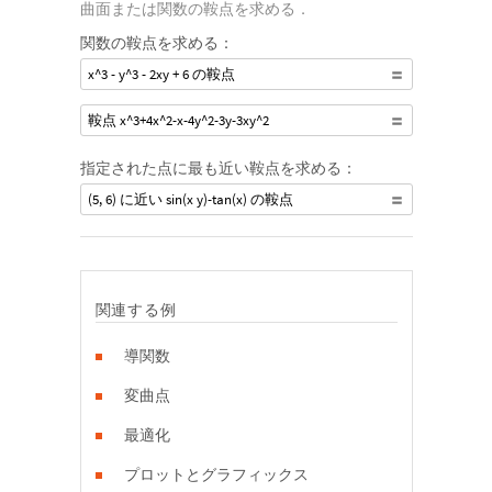
曲面または関数の鞍点を求める．
関数の鞍点を求める：
x^3 - y^3 - 2xy + 6 の鞍点
鞍点 x^3+4x^2-x-4y^2-3y-3xy^2
指定された点に最も近い鞍点を求める：
(5, 6) に近い sin(x y)-tan(x) の鞍点
関連する例
導関数
変曲点
最適化
プロットとグラフィックス