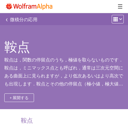
‹
微積分の応用
鞍点
鞍点は，関数の停留点のうち，極値を取らないものです．
鞍点は，ミニマックス点とも呼ばれ，通常は三次元空間に
ある曲面上に見られますが，より低次あるいはより高次で
も出現します．鞍点とその他の停留点（極小値，極大値
等）を見分けるために，一次導関数および二次導関数のテ
+ 展開する
ストがしばしば使われます．
鞍点