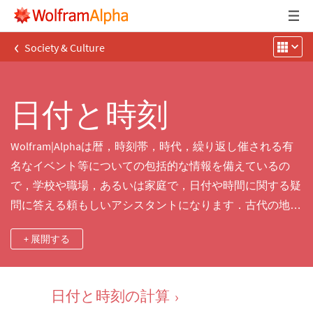
‹
Society & Culture
日付と時刻
Wolfram|Alphaは暦，時刻帯，時代，繰り返し催される有
名なイベント等についての包括的な情報を備えているの
で，学校や職場，あるいは家庭で，日付や時間に関する疑
問に答える頼もしいアシスタントになります．古代の地質
時代についての詳しい科学的情報を得たり，祝祭日や大き
+ 展開する
なイベントまでの時間を数えたり，2つの時刻帯，暦，時
間表記の間で変換を行ったり，2つの日付あるいは2つの時
間の差を計算したり，歴史上の出来事から誕生石までの，
日付と時刻の計算
›
日付に関する便利でおもしろい情報を見付けたりすること