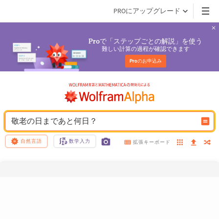
PROにアップグレード
で「ステップごとの解説」を使う
Pro
難しい計算の過程が確認できます
Pro
のお申込み
敬老の日まであと何日？
自然言語
数学入力
拡張キーボード