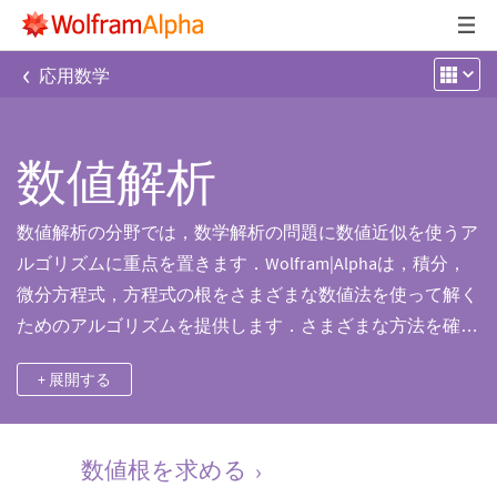
‹
応用数学
数値解析
数値解析の分野では，数学解析の問題に数値近似を使うア
ルゴリズムに重点を置きます．Wolfram|Alphaは，積分，
微分方程式，方程式の根をさまざまな数値法を使って解く
ためのアルゴリズムを提供します．さまざまな方法を確度
とスピードについて比べることができます．刻み幅や始点
+ 展開する
等のパラメータを細かく制御することが可能です．
数値根を求める
›