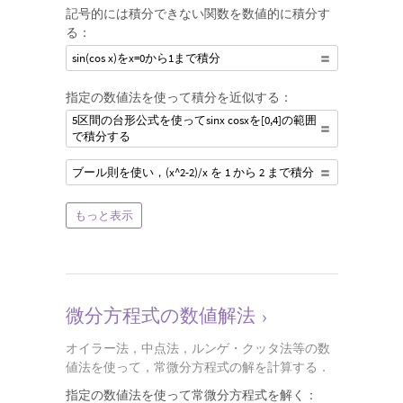
記号的には積分できない関数を数値的に積分す
る：
sin(cos x)をx=0から1まで積分
指定の数値法を使って積分を近似する：
5区間の台形公式を使ってsinx cosxを[0,4]の範囲
で積分する
ブール則を使い，(x^2-2)/x を 1 から 2 まで積分
もっと表示
微分方程式の数値解法
›
オイラー法，中点法，ルンゲ・クッタ法等の数
値法を使って，常微分方程式の解を計算する．
指定の数値法を使って常微分方程式を解く：