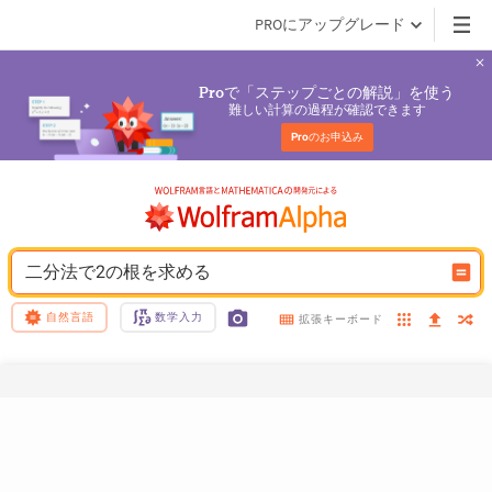
PROにアップグレード
で「ステップごとの解説」を使う
Pro
難しい計算の過程が確認できます
Pro
のお申込み
二分法で2の根を求める
自然言語
数学入力
拡張キーボード