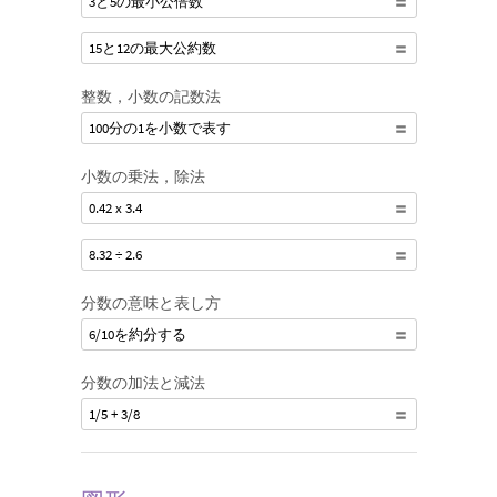
3と5の最小公倍数
15と12の最大公約数
整数，小数の記数法
100分の1を小数で表す
小数の乗法，除法
0.42 x 3.4
8.32 ÷ 2.6
分数の意味と表し方
6/10を約分する
分数の加法と減法
1/5 + 3/8