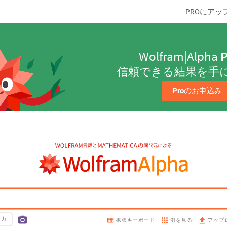
PROにアッ
Wolfram|Alpha
P
信頼できる結果を手
Pro
のお申込み
入力
例を見る
拡張キーボード
アップ