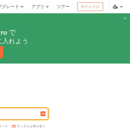
プグレード
アプリ
ツアー
サインイン
ro
で
に入れよう
ランダムな例を使う
ロード