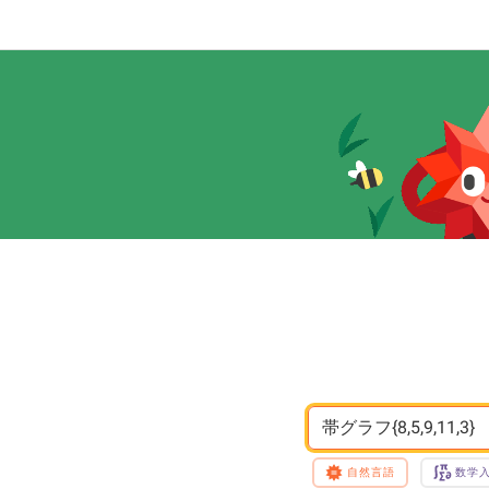
帯グラフ{8,5,9,11,3}
自然言語
数学