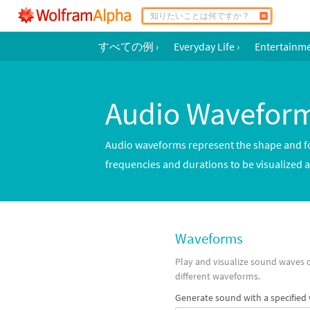
すべての例
›
Everyday Life
›
Entertainm
Audio Wavefor
Audio waveforms represent the shape and f
frequencies and durations to be visualized
Waveforms
Play and visualize sound waves 
different waveforms.
Generate sound with a specified