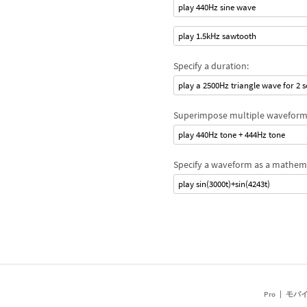
play 440Hz sine wave
play 1.5kHz sawtooth
Specify a duration:
play a 2500Hz triangle wave for 2 
Superimpose multiple waveform
play 440Hz tone + 444Hz tone
Specify a waveform as a mathema
play sin(3000t)+sin(4243t)
Pro
モバ