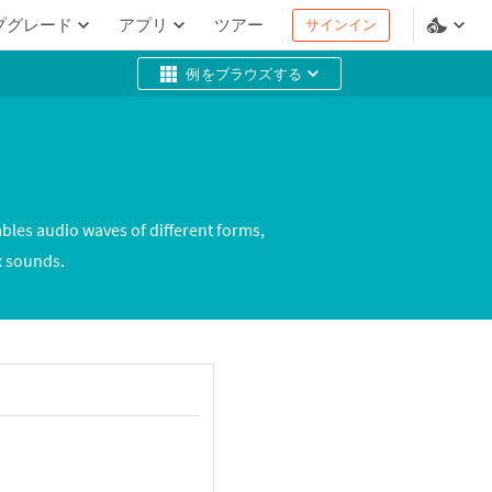
プグレード
アプリ
ツアー
サインイン
例をブラウズする
les audio waves of different forms,
x sounds.