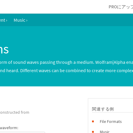
PROにアッ
ent
›
Music
›
ms
orm of sound waves passing through a medium. Wolfram|Alpha enab
 and heard. Different waves can be combined to create more comple
関連する例
constructed from
File Formats
 waveform:
Music