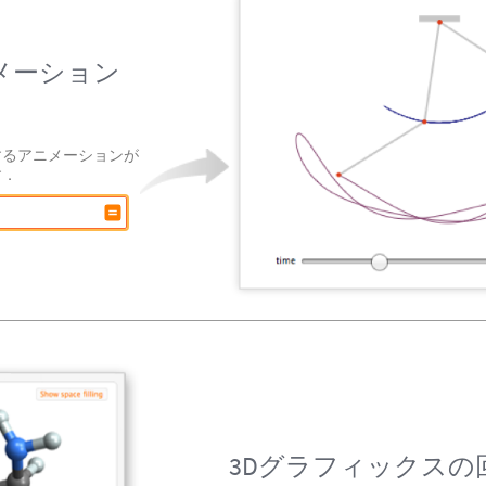
メーション
するアニメーションが
す．
3Dグラフィックスの