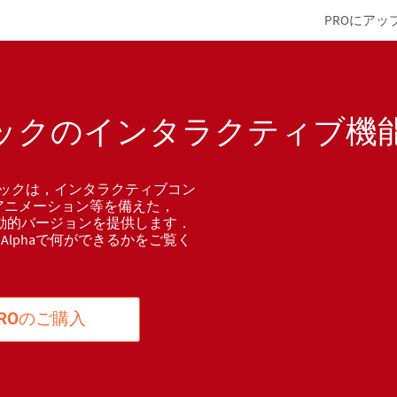
PROにアッ
トブックのインタラクティブ機
トブックは，インタラクティブコン
アニメーション等を備えた，
a出力の動的バージョンを提供します．
m|Alphaで何ができるかをご覧く
RO
のご購入