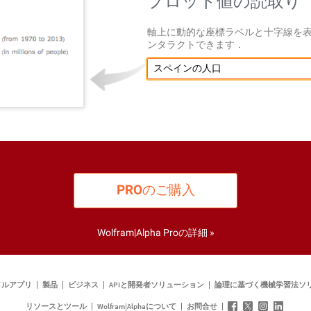
プロット値の読取り
軸上に動的な座標ラベルと十字線を
ンタラクトできます．
スペインの人口
PRO
のご購入
Wolfram|Alpha Proの詳細 »
イルアプリ
製品
ビジネス
APIと開発者ソリューション
論理に基づく機械学習法ソ
リソースとツール
Wolfram|Alphaについて
お問合せ