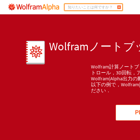
Wolframノー
Wolfram計算ノー
トロール，3D回転，
Wolfram|Alph
以下の例で，Wolfra
ださい．
P