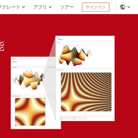
プグレード
アプリ
ツアー
サインイン
能