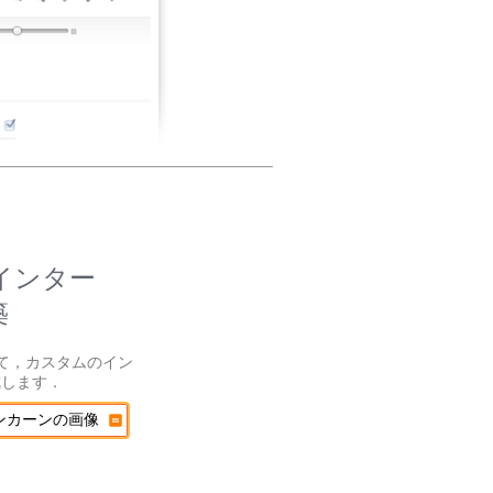
インター
築
使って，カスタムのイン
成します．
ンカーンの画像