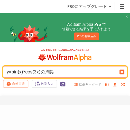
PROにアップグレード
Wolfram|Alpha 
 で
Pro
信頼できる結果を手に入れよう
Pro
のお申込み
y=sin(x)*cos(3x)の周期
自然言語
数学入力
拡張キーボード