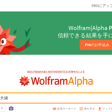
PROにアッ
Wolfram|Alpha
P
信頼できる結果を手
Pro
のお申込み
の極大値
入力
例を見る
拡張キーボード
アップ