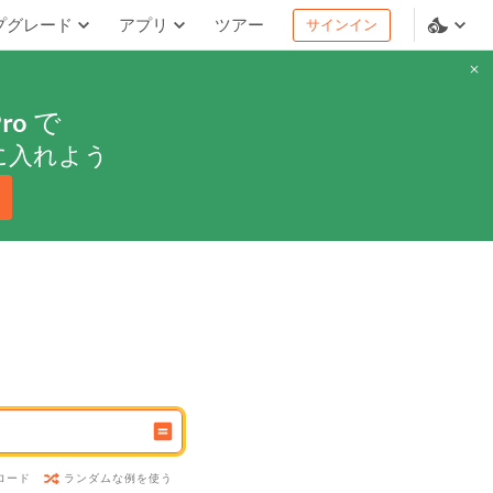
プグレード
アプリ
ツアー
サインイン
ro
で
に入れよう
ランダムな例を使う
ロード