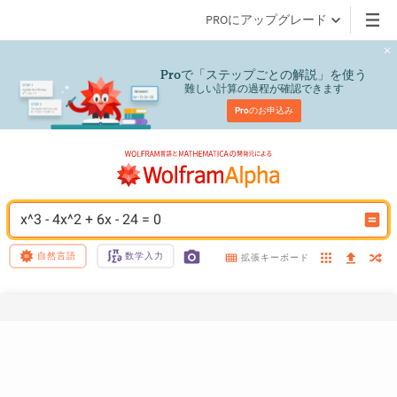
PROにアップグレード
で「ステップごとの解説」を使う
Pro
難しい計算の過程が確認できます
Pro
のお申込み
x^3 - 4x^2 + 6x - 24 = 0
自然言語
数学入力
拡張キーボード