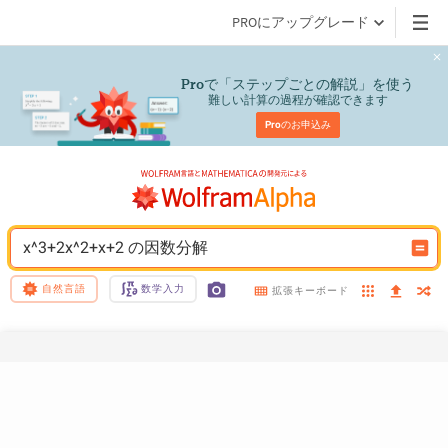
PROにアップグレード
で「ステップごとの解説」を使う
Pro
難しい計算の過程が確認できます
Pro
のお申込み
x^3+2x^2+x+2 の因数分解
自然言語
数学入力
拡張キーボード