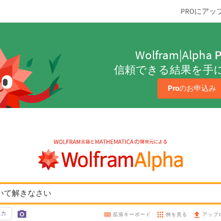
PROにアッ
Wolfram|Alpha
P
信頼できる結果を手
Pro
のお申込み
について解きなさい
入力
例を見る
拡張キーボード
アップ