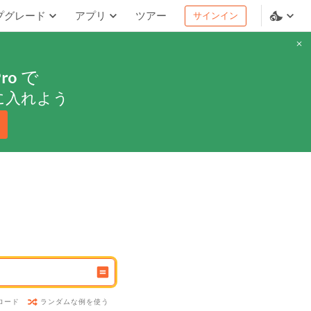
プグレード
アプリ
ツアー
サインイン
ro
で
に入れよう
ランダムな例を使う
ロード