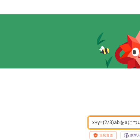
x+y=(2/3)abをa
自然言語
数学