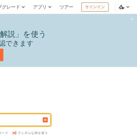
プグレード
アプリ
ツアー
サインイン
解説」を使う
認できます
ランダムな例を使う
ロード