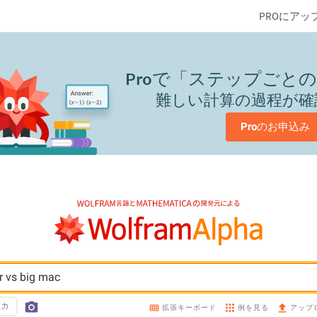
PROにアッ
Pro
で「ステップごとの
難しい計算の過程が確
Pro
のお申込み
r vs big mac
入力
例を見る
拡張キーボード
アップ