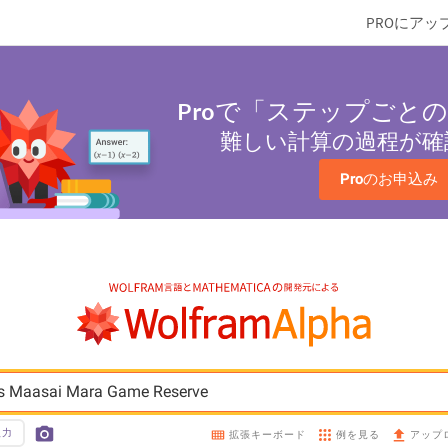
PROにアッ
Pro
で「ステップごとの
難しい計算の過程が確
Pro
のお申込み
 is Maasai Mara Game Reserve
入力
例を見る
拡張キーボード
アップ