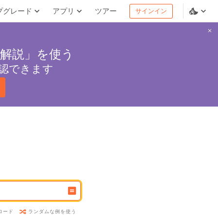
プグレード
アプリ
ツアー
サインイン
解説」を使う
認できます
ランダムな例を使う
ロード