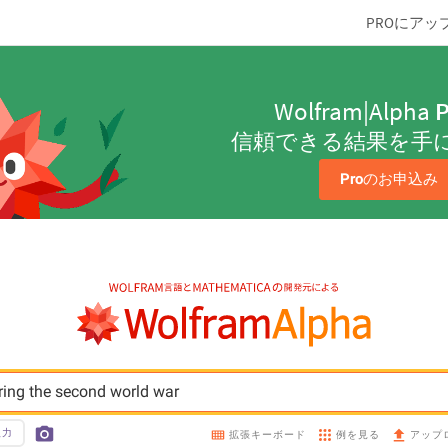
PROにアッ
Wolfram|Alpha
P
信頼できる結果を手
Pro
のお申込み
ring the second world war
入力
例を見る
拡張キーボード
アップ