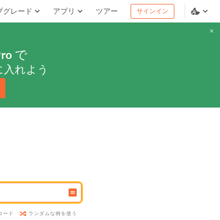
プグレード
アプリ
ツアー
サインイン
ro
で
に入れよう
ランダムな例を使う
ロード