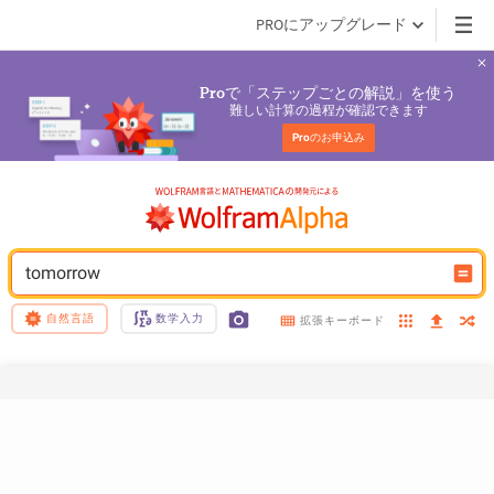
PROにアップグレード
で「ステップごとの解説」を使う
Pro
難しい計算の過程が確認できます
Pro
のお申込み
tomorrow
自然言語
数学入力
拡張キーボード