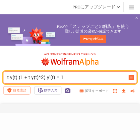
PROにアップグレード
で「ステップごとの解説」を使う
Pro
難しい計算の過程が確認できます
Pro
のお申込み
t y(t) (1 + t y(t)^2) y'(t) = 1
自然言語
数学入力
拡張キーボード