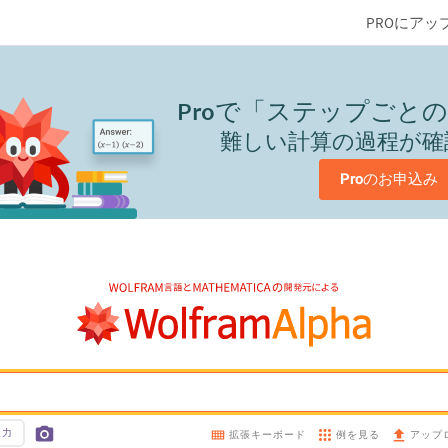
PROにアッ
Pro
で「ステップごとの
難しい計算の過程が確
Pro
のお申込み
入力
例を見る
拡張キーボード
アップ