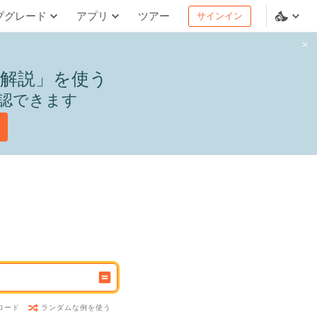
プグレード
アプリ
ツアー
サインイン
解説」を使う
認できます
ランダムな例を使う
ロード