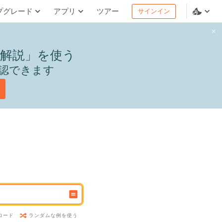
プグレード
アプリ
ツアー
サインイン
解説」を使う
認できます
ランダムな例を使う
ロード