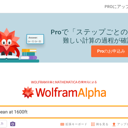
PROにアッ
Pro
で「ステップごとの
難しい計算の過程が確
Pro
のお申込み
cean at 1600ft
入力
例を見る
拡張キーボード
アップ