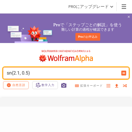
PROにアップグレード
で「ステップごとの解説」を使う
Pro
難しい計算の過程が確認できます
Pro
のお申込み
sn(2.1, 0.5)
自然言語
数学入力
拡張キーボード