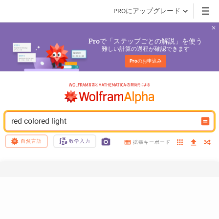
PROにアップグレード
で「ステップごとの解説」を使う
Pro
難しい計算の過程が確認できます
Pro
のお申込み
red colored light
自然言語
数学入力
拡張キーボード