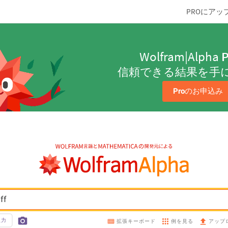
PROにアッ
Wolfram|Alpha
P
信頼できる結果を手
Pro
のお申込み
ff
入力
例を見る
拡張キーボード
アップ