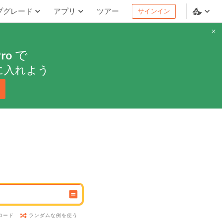
プグレード
アプリ
ツアー
サインイン
ro
で
に入れよう
ランダムな例を使う
ロード