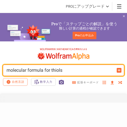
PROにアップグレード
で「ステップごとの解説」を使う
Pro
難しい計算の過程が確認できます
Pro
のお申込み
molecular formula for thiols
自然言語
数学入力
拡張キーボード