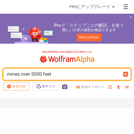
PROにアップグレード
で「ステップごとの解説」を使う
Pro
難しい計算の過程が確認できます
Pro
のお申込み
mines over 5000 feet
自然言語
数学入力
拡張キーボード