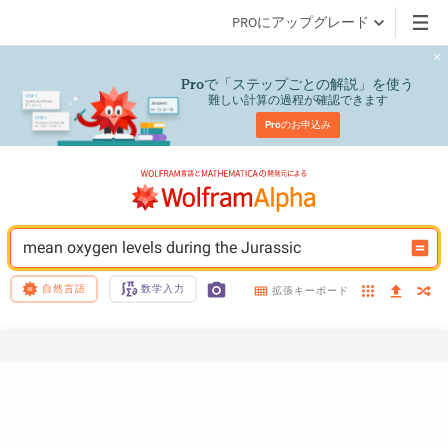
PROにアップグレード
で「ステップごとの解説」を使う
Pro
難しい計算の過程が確認できます
Pro
のお申込み
mean oxygen levels during the Jurassic
自然言語
数学入力
拡張キーボード