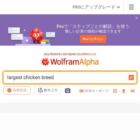
PROにアップグレード
で「ステップごとの解説」を使う
Pro
難しい計算の過程が確認できます
Pro
のお申込み
largest chicken breed
自然言語
数学入力
拡張キーボード