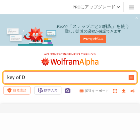
PROにアップグレード
で「ステップごとの解説」を使う
Pro
難しい計算の過程が確認できます
Pro
のお申込み
key of D
自然言語
数学入力
拡張キーボード