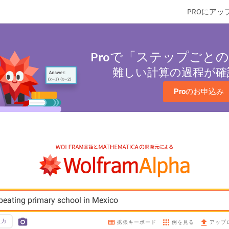
PROにアッ
Pro
で「ステップごとの
難しい計算の過程が確
Pro
のお申込み
peating primary school in Mexico
入力
例を見る
拡張キーボード
アップ