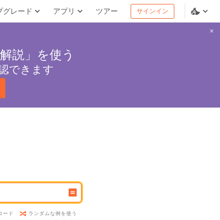
プグレード
アプリ
ツアー
サインイン
解説」を使う
認できます
ランダムな例を使う
ロード