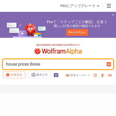
PROにアップグレード
で「ステップごとの解説」を使う
Pro
難しい計算の過程が確認できます
Pro
のお申込み
house prices Boise
自然言語
数学入力
拡張キーボード