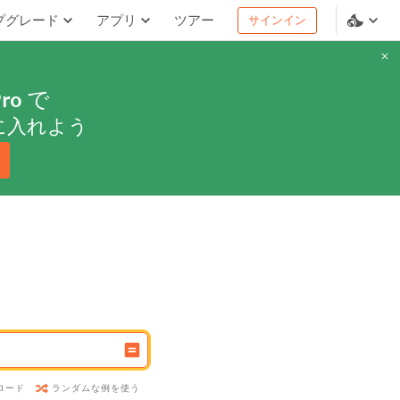
プグレード
アプリ
ツアー
サインイン
ro
で
に入れよう
ランダムな例を使う
ロード