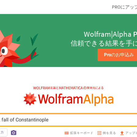
PROにアッ
Wolfram|Alpha
P
信頼できる結果を手
Pro
のお申込み
 fall of Constantinople
入力
例を見る
拡張キーボード
アップ