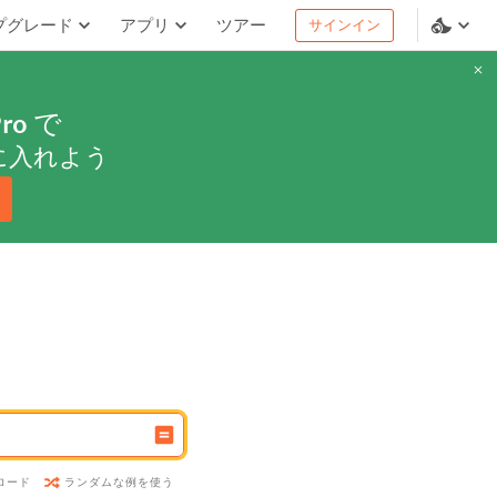
プグレード
アプリ
ツアー
サインイン
ro
で
に入れよう
ランダムな例を使う
ロード