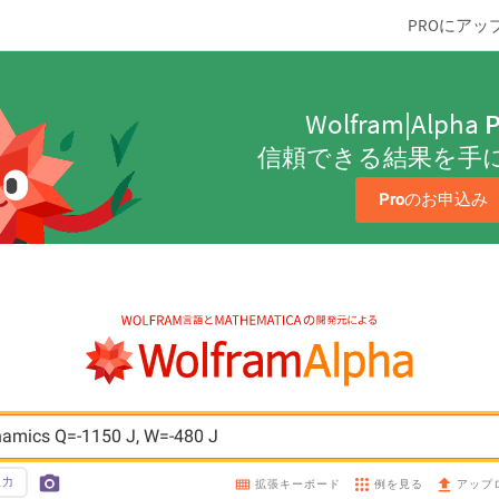
PROにアッ
Wolfram|Alpha
P
信頼できる結果を手
Pro
のお申込み
ynamics Q=-1150 J, W=-480 J
入力
例を見る
拡張キーボード
アップ