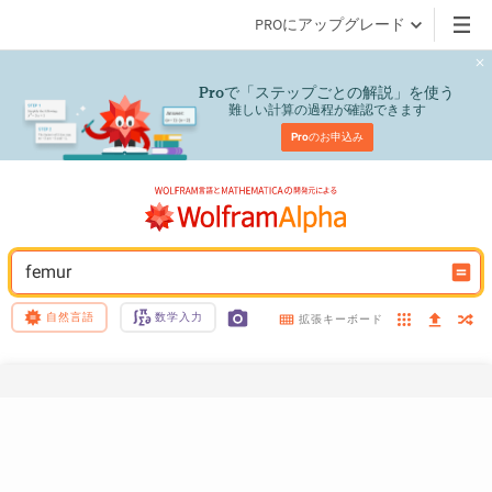
PROにアップグレード
で「ステップごとの解説」を使う
Pro
難しい計算の過程が確認できます
Pro
のお申込み
femur
自然言語
数学入力
拡張キーボード