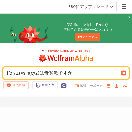
PROにアップグレード
Wolfram|Alpha 
 で
Pro
信頼できる結果を手に入れよう
Pro
のお申込み
f(x,y,z)=sin(xyz)は奇関数ですか
自然言語
数学入力
拡張キーボード