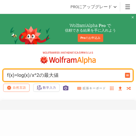
PROにアップグレード
Wolfram|Alpha 
 で
Pro
信頼できる結果を手に入れよう
Pro
のお申込み
f(x)=log(x)/x^2の最大値
自然言語
数学入力
拡張キーボード