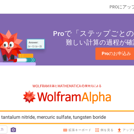
PROにアッ
Pro
で「ステップごとの
難しい計算の過程が確
Pro
のお申込み
 tantalum nitride, mercuric sulfate, tungsten boride
入力
例を見る
拡張キーボード
アップ