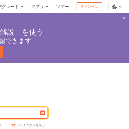
プグレード
アプリ
ツアー
サインイン
解説」を使う
認できます
ランダムな例を使う
ロード