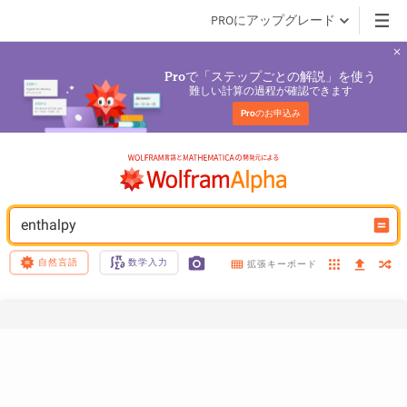
PROにアップグレード
で「ステップごとの解説」を使う
Pro
難しい計算の過程が確認できます
Pro
のお申込み
enthalpy
自然言語
数学入力
拡張キーボード