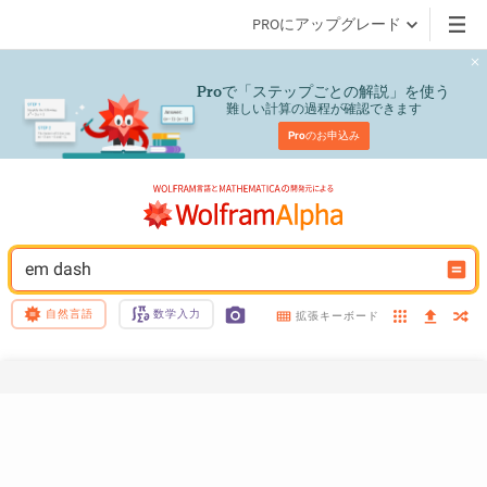
PROにアップグレード
で「ステップごとの解説」を使う
Pro
難しい計算の過程が確認できます
Pro
のお申込み
em dash
自然言語
数学入力
拡張キーボード