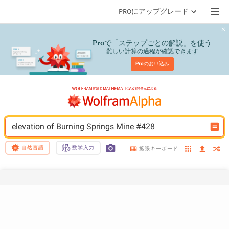
PROにアップグレード
で「ステップごとの解説」を使う
Pro
難しい計算の過程が確認できます
Pro
のお申込み
elevation of Burning Springs Mine #428
自然言語
数学入力
拡張キーボード