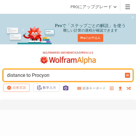
PROにアップグレード
で「ステップごとの解説」を使う
Pro
難しい計算の過程が確認できます
Pro
のお申込み
distance to Procyon
自然言語
数学入力
拡張キーボード