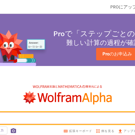
PROにアッ
Pro
で「ステップごとの
難しい計算の過程が確
Pro
のお申込み
入力
例を見る
拡張キーボード
アップ