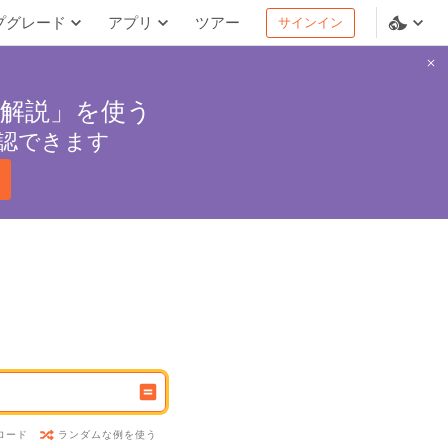
プグレード
アプリ
ツアー
サインイン
解説」を使う
認できます
ランダムな例を使う
ロード