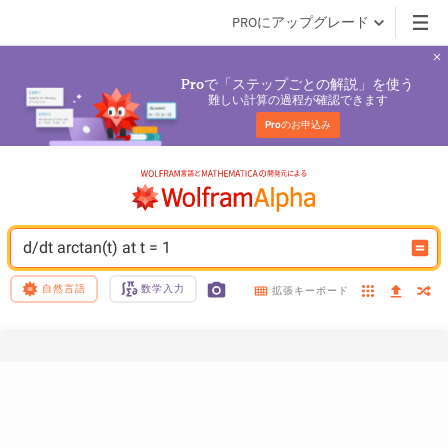
PROにアップグレード
で「ステップごとの解説」を使う
Pro
難しい計算の過程が確認できます
Pro
のお申込み
d/dt arctan(t) at t = 1
自然言語
数学入力
拡張キーボード