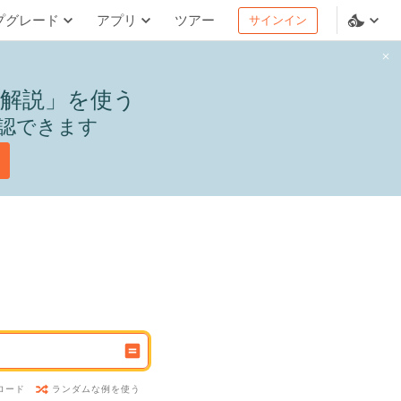
プグレード
アプリ
ツアー
サインイン
解説」を使う
認できます
ランダムな例を使う
ロード