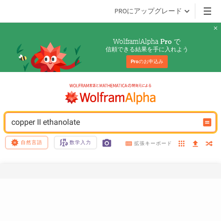
PROにアップグレード
Wolfram|Alpha 
 で
Pro
信頼できる結果を手に入れよう
Pro
のお申込み
copper II ethanolate
自然言語
数学入力
拡張キーボード