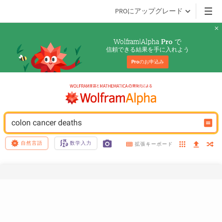
PROにアップグレード
Wolfram|Alpha 
 で
Pro
信頼できる結果を手に入れよう
Pro
のお申込み
colon cancer deaths
自然言語
数学入力
拡張キーボード