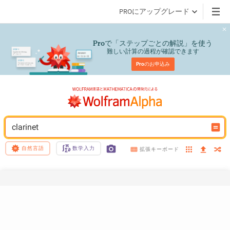
PROにアップグレード
で「ステップごとの解説」を使う
Pro
難しい計算の過程が確認できます
Pro
のお申込み
clarinet
自然言語
数学入力
拡張キーボード