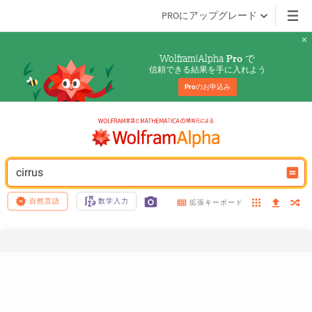
PROにアップグレード
Wolfram|Alpha 
 で
Pro
信頼できる結果を手に入れよう
Pro
のお申込み
cirrus
自然言語
数学入力
拡張キーボード