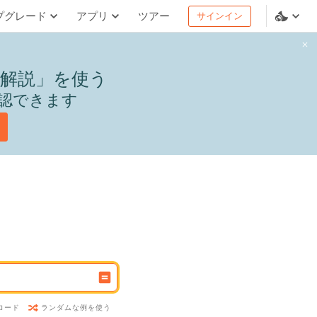
プグレード
アプリ
ツアー
サインイン
解説」を使う
認できます
ランダムな例を使う
ロード